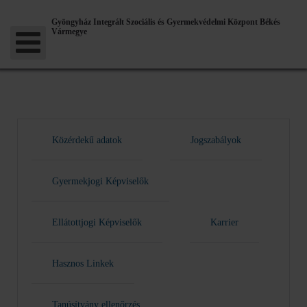
Gyöngyház Integrált Szociális és Gyermekvédelmi Központ Békés
Vármegye
Közérdekű adatok
Jogszabályok
Gyermekjogi Képviselők
Ellátottjogi Képviselők
Karrier
Hasznos Linkek
Tanúsítvány ellenőrzés