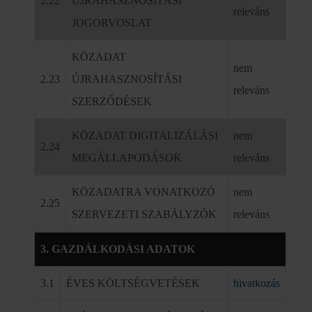
2.22
ÚJRAHASZNOSÍTÁSI
releváns
JOGORVOSLAT
KÖZADAT
nem
2.23
ÚJRAHASZNOSÍTÁSI
releváns
SZERZŐDÉSEK
KÖZADAT DIGITALIZÁLÁSI
nem
2.24
MEGÁLLAPODÁSOK
releváns
KÖZADATRA VONATKOZÓ
nem
2.25
SZERVEZETI SZABÁLYZÓK
releváns
3. GAZDÁLKODÁSI ADATOK
3.1
ÉVES KÖLTSÉGVETÉSEK
hivatkozás