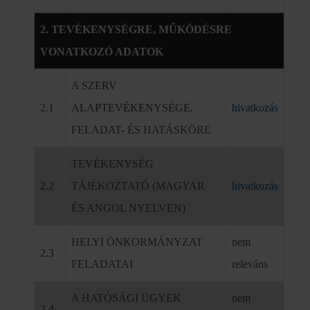
2. TEVÉKENYSÉGRE, MŰKÖDÉSRE
VONATKOZÓ ADATOK
A SZERV
2.1
ALAPTEVÉKENYSÉGE,
hivatkozás
FELADAT- ÉS HATÁSKÖRE
TEVÉKENYSÉG
2.2
TÁJÉKOZTATÓ (MAGYAR
hivatkozás
ÉS ANGOL NYELVEN)
HELYI ÖNKORMÁNYZAT
nem
2.3
FELADATAI
releváns
A HATÓSÁGI ÜGYEK
nem
2.4