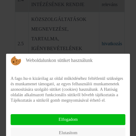
INTÉZÉSÉNEK RENDJE
releváns
KÖZSZOLGÁLTATÁSOK
MEGNEVEZÉSE,
TARTALMA,
2.5
hivatkozás
IGÉNYBEVÉTELÉNEK
RENDJE, FIZETENDŐ DÍJ
Weboldalunkon sütiket használunk
MÉRTÉKE
A fago.hu-n kizárólag az oldal működéséhez feltétlenül szükséges
A SZERV
és munkamenet támogató, az egyes felhasználói munkamenetek
2.6
hivatkozás
azonosítására szolgáló sütiket (cookies) használunk. A Hatóság
NYILVÁNTARTÁSAI
oldalán alkalmazott funkcionális sütikről bővebb tájékoztatás a
Tájékoztatás a sütikről gomb megnyomásával érhető el.
nem
2.7
NYILVÁNOS KIADVÁNYOK
releváns
Elfogadom
TESTÜLETI SZERV
nem
Elutasítom