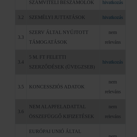
SZÁMVITELI BESZÁMOLÓK
hivatkozás
3.2
SZEMÉLYI JUTTATÁSOK
hivatkozás
SZERV ÁLTAL NYÚJTOTT
nem
3.3
TÁMOGATÁSOK
releváns
5 M. FT FELETTI
3.4
hivatkozás
SZERZŐDÉSEK (ÜVEGZSEB)
nem
3.5
KONCESSZIÓS ADATOK
releváns
NEM ALAPFELADATTAL
nem
3.6
ÖSSZEFÜGGŐ KIFIZETÉSEK
releváns
EURÓPAI UNIÓ ÁLTAL
nem