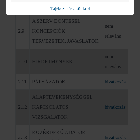
2.8
DÖNTÉSHOZATAL, ÜLÉSEK
releváns
Tájékoztatás a sütikről
A SZERV DÖNTÉSEI,
nem
2.9
KONCEPCIÓK,
releváns
TERVEZETEK, JAVASLATOK
nem
2.10
HIRDETMÉNYEK
releváns
2.11
PÁLYÁZATOK
hivatkozás
ALAPTEVÉKENYSÉGGEL
2.12
KAPCSOLATOS
hivatkozás
VIZSGÁLATOK
KÖZÉRDEKŰ ADATOK
2.13
hivatkozás