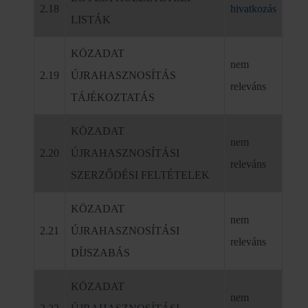
2.18
hivatkozás
LISTÁK
KÖZADAT
nem
2.19
ÚJRAHASZNOSÍTÁS
releváns
TÁJÉKOZTATÁS
KÖZADAT
nem
2.20
ÚJRAHASZNOSÍTÁSI
releváns
SZERZŐDÉSI FELTÉTELEK
KÖZADAT
nem
2.21
ÚJRAHASZNOSÍTÁSI
releváns
DÍJSZABÁS
KÖZADAT
nem