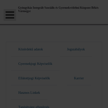
Gyöngyház Integrált Szociális és Gyermekvédelmi Központ Békés
Vármegye
Közérdekű adatok
Jogszabályok
Gyermekjogi Képviselők
Ellátottjogi Képviselők
Karrier
Hasznos Linkek
Tanúsítvány ellenőrzés