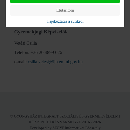
Elutasítom
Gyermekjogi Képviselők
Tájékoztatás a sütikről
Gyermekjogi Képviselők
Vetési Csilla
Telefon: +36 20 4899 626
e-mail:
csilla.vetesi@ijb.emmi.gov.hu
© GYÖNGYHÁZ INTEGRÁLT SZOCIÁLIS ÉS GYERMEKVÉDELMI
KÖZPONT BÉKÉS VÁRMEGYE 2016 - 2026
Developed by SZGYF Informatikai Főosztály