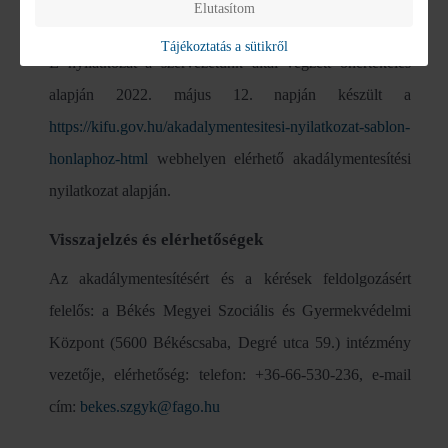
Elutasítom
Az akadálymentesítési nyilatkozat elkészítése
Tájékoztatás a sütikről
E nyilatkozat a szervezetünk által végzett önértékelés
alapján 2022. május 12. napján készült a
https://kifu.gov.hu/akadalymentesitesi-nyilatkozat-sablon-
honlaphoz-html
webhelyen elérhető akadálymentesítési
nyilatkozat alapján.
Visszajelzés és elérhetőségek
Az akadálymentesítésért és a kérések feldolgozásért
felelős: a Békés Megyei Szociális és Gyermekvédelmi
Központ (5600 Békéscsaba, Degré utca 59.) intézmény
vezetője, elérhetőség: telefon: +36-66-530-236, e-mail
cím:
bekes.szgyk@fago.hu