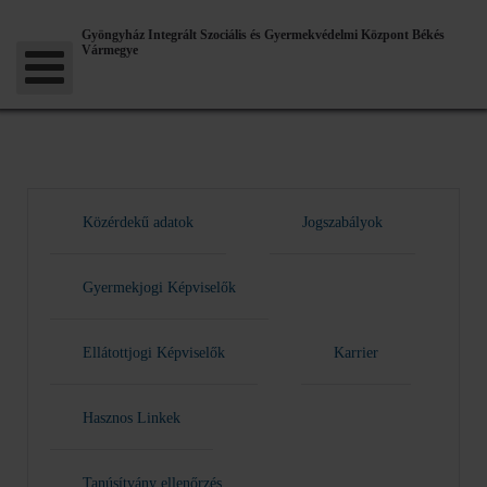
Gyöngyház Integrált Szociális és Gyermekvédelmi Központ Békés
Vármegye
Közérdekű adatok
Jogszabályok
Gyermekjogi Képviselők
Ellátottjogi Képviselők
Karrier
Hasznos Linkek
Tanúsítvány ellenőrzés