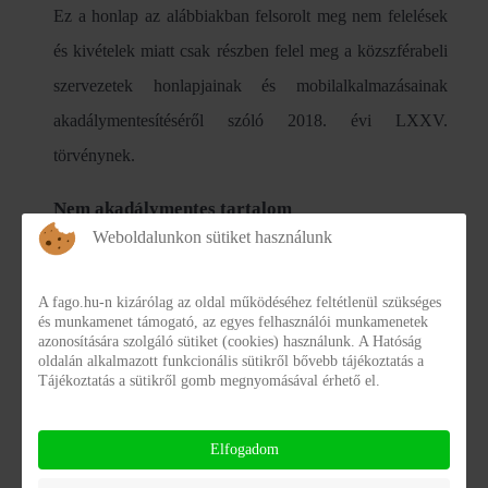
Ez a honlap az alábbiakban felsorolt meg nem felelések
és kivételek miatt csak részben felel meg a közszférabeli
szervezetek honlapjainak és mobilalkalmazásainak
akadálymentesítéséről szóló 2018. évi LXXV.
törvénynek.
Nem akadálymentes tartalom
Weboldalunkon sütiket használunk
Aránytalan teher
A fago.hu-n kizárólag az oldal működéséhez feltétlenül szükséges
Az akadálymentesítéséhez a dokumentumok teljes
és munkamenet támogató, az egyes felhasználói munkamenetek
azonosítására szolgáló sütiket (cookies) használunk. A Hatóság
körének szerkesztésére lenne szükség, amelynek becsült
oldalán alkalmazott funkcionális sütikről bővebb tájékoztatás a
Tájékoztatás a sütikről gomb megnyomásával érhető el.
költsége az intézmény éves költségvetését jelentős
mértékben terhelné és annak összege nem áll arányban a
Elfogadom
fogyatékkal élők általi használat gyakoriságával.