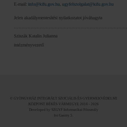
E-mail:
info@kifu.gov.hu
,
ugyfelszolgalat@kifu.gov.hu
Jelen akadálymentesítési nyilatkozatot jóváhagyta
…………………………………………………………………
Sziszák Katalin Julianna
intézményvezető
© GYÖNGYHÁZ INTEGRÁLT SZOCIÁLIS ÉS GYERMEKVÉDELMI
KÖZPONT BÉKÉS VÁRMEGYE 2016 - 2026
Developed by SZGYF Informatikai Főosztály
for Gantry 5.