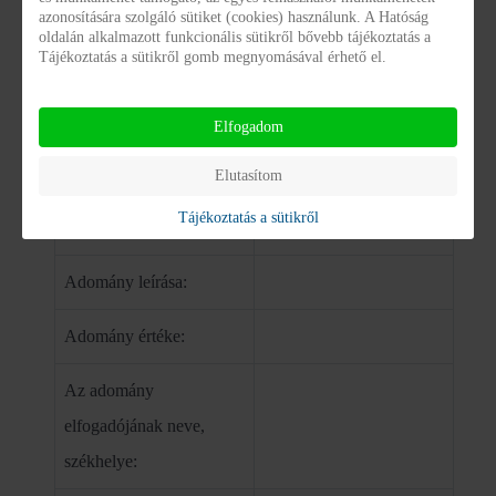
azonosítására szolgáló sütiket (cookies) használunk. A Hatóság
oldalán alkalmazott funkcionális sütikről bővebb tájékoztatás a
Adományok
Tájékoztatás a sütikről gomb megnyomásával érhető el.
Adományok
Elfogadom
Adományok listája:
Elutasítom
Tájékoztatás a sütikről
Adományozó neve:
Adomány leírása:
Adomány értéke:
Az adomány
elfogadójának neve,
székhelye: