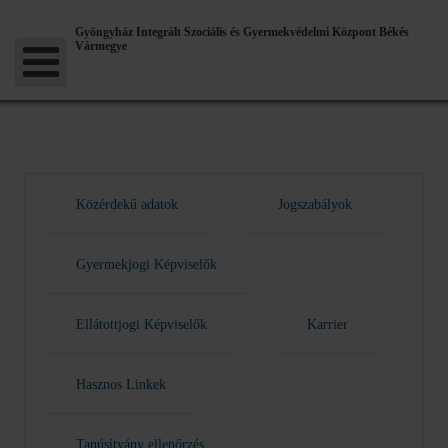
Gyöngyház Integrált Szociális és Gyermekvédelmi Központ Békés
Vármegye
Közérdekű adatok
Jogszabályok
Gyermekjogi Képviselők
Ellátottjogi Képviselők
Karrier
Hasznos Linkek
Tanúsítvány ellenőrzés