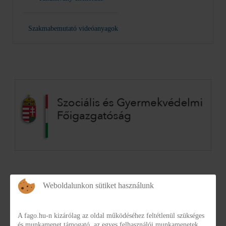
Szakmabemutató videóanyagok
Weboldalunkon sütiket használunk
A fago.hu-n kizárólag az oldal működéséhez feltétlenül szükséges
és munkamenet támogató, az egyes felhasználói munkamenetek