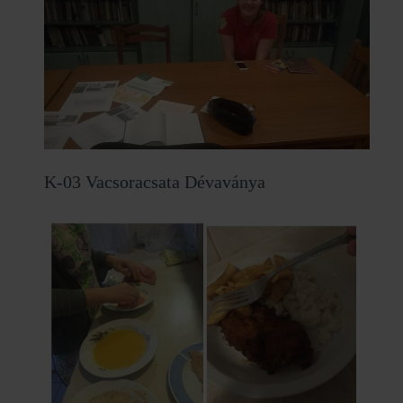
K-03 Vacsoracsata Dévaványa