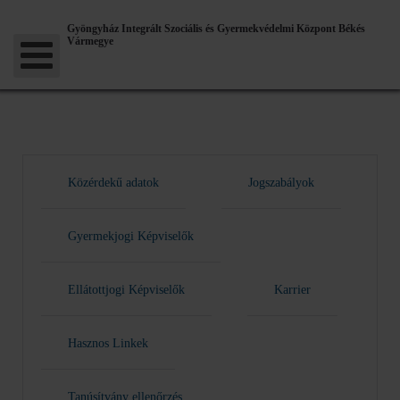
Gyöngyház Integrált Szociális és Gyermekvédelmi Központ Békés
Vármegye
Közérdekű adatok
Jogszabályok
Gyermekjogi Képviselők
Ellátottjogi Képviselők
Karrier
Hasznos Linkek
Tanúsítvány ellenőrzés