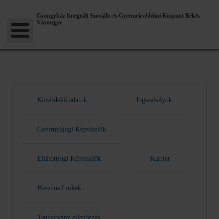
Gyöngyház Integrált Szociális és Gyermekvédelmi Központ Békés
Vármegye
Közérdekű adatok
Jogszabályok
Gyermekjogi Képviselők
Ellátottjogi Képviselők
Karrier
Hasznos Linkek
Tanúsítvány ellenőrzés