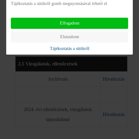
Tájékoztatás a sütikről gomb megnyomásával érhető el.
Közérdekű adatok
Elfogadom
2.12. Vizsgálatok, ellenőrzések
Elutasítom
Tájékoztatás a sütikről
2.5 Vizsgálatok, ellenőrzések
Archívum
Hivatkozás
2024. évi ellenőrzések, vizsgálatok
Hivatkozás
tapasztalatai