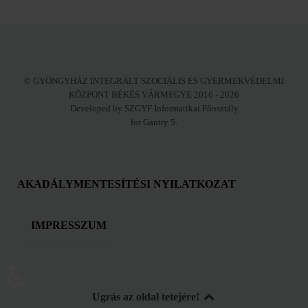
© GYÖNGYHÁZ INTEGRÁLT SZOCIÁLIS ÉS GYERMEKVÉDELMI
KÖZPONT BÉKÉS VÁRMEGYE 2016 - 2026
Developed by SZGYF Informatikai Főosztály
for Gantry 5.
AKADÁLYMENTESÍTÉSI NYILATKOZAT
IMPRESSZUM
♿
Ugrás az oldal tetejére!