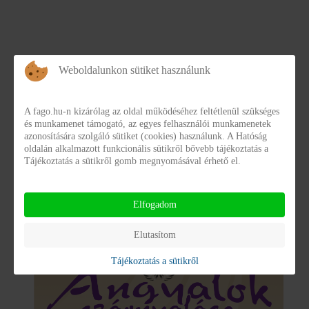
Weboldalunkon sütiket használunk
A fago.hu-n kizárólag az oldal működéséhez feltétlenül szükséges
Hírek
és munkamenet támogató, az egyes felhasználói munkamenetek
azonosítására szolgáló sütiket (cookies) használunk. A Hatóság
oldalán alkalmazott funkcionális sütikről bővebb tájékoztatás a
Angyalok Szárnyalása 2021
Tájékoztatás a sütikről gomb megnyomásával érhető el.
Idén is megrendezésre kerül az Angyalok
Elfogadom
szárnyalása elnevezésű jótékonysági est.
Elutasítom
Tájékoztatás a sütikről