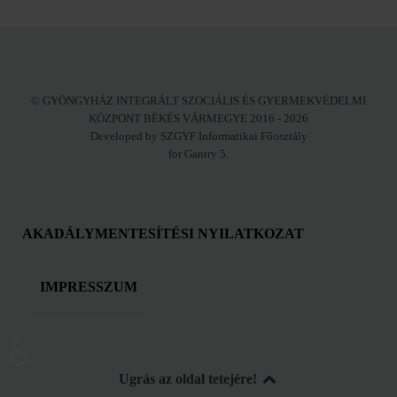
© GYÖNGYHÁZ INTEGRÁLT SZOCIÁLIS ÉS GYERMEKVÉDELMI
KÖZPONT BÉKÉS VÁRMEGYE 2016 - 2026
Developed by SZGYF Informatikai Főosztály
for Gantry 5.
AKADÁLYMENTESÍTÉSI NYILATKOZAT
IMPRESSZUM
♿
Ugrás az oldal tetejére!