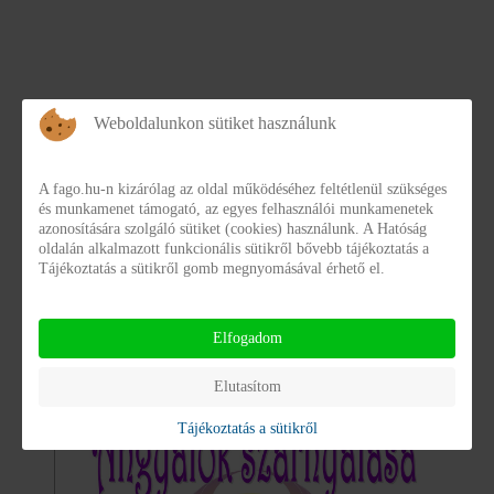
Weboldalunkon sütiket használunk
Hírek
A fago.hu-n kizárólag az oldal működéséhez feltétlenül szükséges
és munkamenet támogató, az egyes felhasználói munkamenetek
azonosítására szolgáló sütiket (cookies) használunk. A Hatóság
Angyalok szárnyalása 2022
oldalán alkalmazott funkcionális sütikről bővebb tájékoztatás a
Tájékoztatás a sütikről gomb megnyomásával érhető el.
10. Jubileumi Jótékonysági gálaest
Elfogadom
2022. május 30. 19 óra
Elutasítom
Tájékoztatás a sütikről