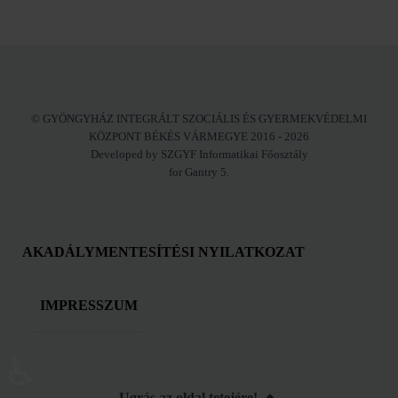
© GYÖNGYHÁZ INTEGRÁLT SZOCIÁLIS ÉS GYERMEKVÉDELMI
KÖZPONT BÉKÉS VÁRMEGYE 2016 - 2026
Developed by SZGYF Informatikai Főosztály
for Gantry 5.
AKADÁLYMENTESÍTÉSI NYILATKOZAT
IMPRESSZUM
♿
Ugrás az oldal tetejére!