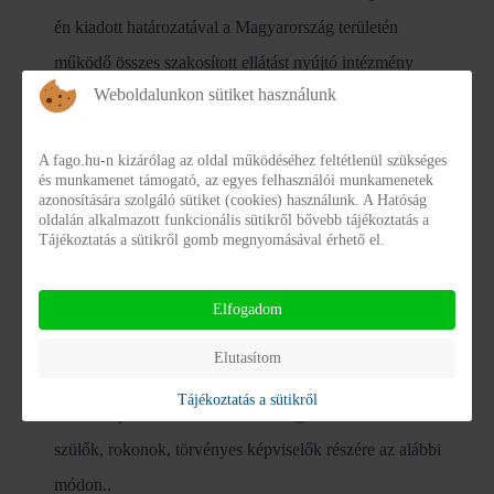
én kiadott határozatával a Magyarország területén
működő összes szakosított ellátást nyújtó intézmény
Weboldalunkon sütiket használunk
vonatkozásában
látogatási és intézmény elhagyási
tilalmat rendelt el.
A fago.hu-n kizárólag az oldal működéséhez feltétlenül szükséges
és munkamenet támogató, az egyes felhasználói munkamenetek
azonosítására szolgáló sütiket (cookies) használunk. A Hatóság
oldalán alkalmazott funkcionális sütikről bővebb tájékoztatás a
Tájékoztatás a sütikről gomb megnyomásával érhető el.
Elfogadom
Elutasítom
Látogatási Tájékoztató
Tájékoztatás a sütikről
Intézményünkben az ellátottak látogatása biztosítható a
szülők, rokonok, törvényes képviselők részére az alábbi
módon..