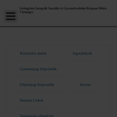
Gyöngyház Integrált Szociális és Gyermekvédelmi Központ Békés
Vármegye
Közérdekű adatok
Jogszabályok
Gyermekjogi Képviselők
Ellátottjogi Képviselők
Karrier
Hasznos Linkek
Tanúsítvány ellenőrzés