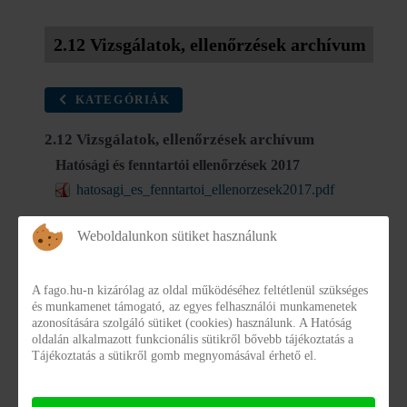
2.12 Vizsgálatok, ellenőrzések archívum
KATEGÓRIÁK
2.12 Vizsgálatok, ellenőrzések archívum
Hatósági és fenntartói ellenőrzések 2017
hatosagi_es_fenntartoi_ellenorzesek2017.pdf
Részletek
Letöltés
Weboldalunkon sütiket használunk
Ellenőrzések megállapításai 2017
A fago.hu-n kizárólag az oldal működéséhez feltétlenül szükséges
Ellenorzesek-megallapitasai-2017.-.pdf
és munkamenet támogató, az egyes felhasználói munkamenetek
azonosítására szolgáló sütiket (cookies) használunk. A Hatóság
Részletek
Letöltés
oldalán alkalmazott funkcionális sütikről bővebb tájékoztatás a
Tájékoztatás a sütikről gomb megnyomásával érhető el.
Ellenőrzések, vizsgálatok tapasztalatai 2018